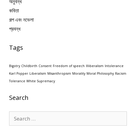
অনুবন্ধ
কবিতা
গল্প এবং নভেলা
প্রবন্ধ
Tags
Bigotry
Childbirth
Consent
Freedom of speech
Illiberalism
Intolerance
Karl Popper
Liberalism
Misanthropism
Morality
Moral Philosophy
Racism
Tolerance
White Supremacy
Search
Search
for: