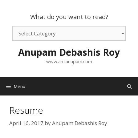
Skip
to
What do you want to read?
content
What
do
you
Anupam Debashis Roy
want
to
www.amianupam.com
read?
Menu
Resume
April 16, 2017
by
Anupam Debashis Roy