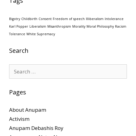
Tags
Bigotry
Childbirth
Consent
Freedom of speech
Illiberalism
Intolerance
Karl Popper
Liberalism
Misanthropism
Morality
Moral Philosophy
Racism
Tolerance
White Supremacy
Search
Search
for:
Pages
About Anupam
Activism
Anupam Debashis Roy