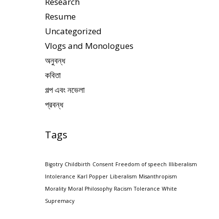
Research
Resume
Uncategorized
Vlogs and Monologues
অনুবন্ধ
কবিতা
গল্প এবং নভেলা
প্রবন্ধ
Tags
Bigotry
Childbirth
Consent
Freedom of speech
Illiberalism
Intolerance
Karl Popper
Liberalism
Misanthropism
Morality
Moral Philosophy
Racism
Tolerance
White
Supremacy