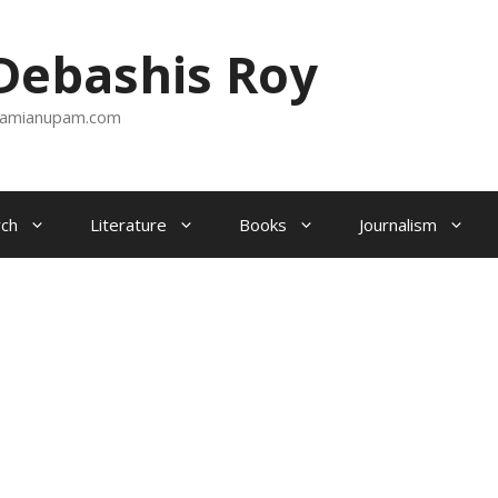
ebashis Roy
amianupam.com
ch
Literature
Books
Journalism