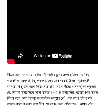
ইন্ডিয়া হলো বাংলাদেশের কিশোরী গার্লফ্রেন্ডের মতো। নিজে তো কিছু
করবেই না, অন্যরা কিছু করলে হিংসায় মরে যাবে। চীনের প্রেসিডেন্ট
আসছে, কিছু টাকাপয়সা দিয়ে গেছে তাই দেইখা ইন্ডিয়া এমন জ্বলা জ্বলছে
যে, ডাইকা বাসায় নিয়ে আসা লাগছে। এরপর বাসায় নিয়া, দরজার খিল লাগায়
দিইয়া বলে, চলো আমরা সাংস্কৃতিক অনুষ্ঠান দেখি এবং ভাপা ইলিশ খাই।
কাজের কাজ যা করার কথা ছিল, সে কথার কোন খোঁজ নাই। আমার এই