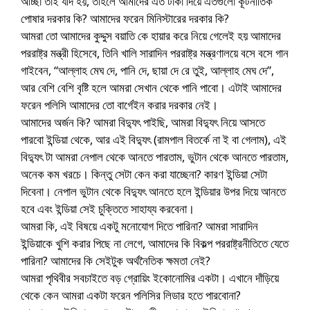
আচ্ছা তাই যদি হয়, তাহলে আমাদের এত টাকা দিয়ে এতগুলো কূটনীতিক
পোষার দরকার কি? আমাদের ফরেন মিনিস্টারের দরকার কি?
আমরা তো আমাদের কুদ্দুস বয়াতি কে হায়ার করে নিয়ে গেলেই হয় আমাদের
পররাষ্ট্র মন্ত্রী হিসেবে, তিনি খালি সারাদিন পররাষ্ট্র মন্ত্রণালয়ে বসে বসে গান
গাইবেন, “আল্লাহ মেঘ দে, পানি দে, ছায়া দে রে তুই, আল্লাহ মেঘ দে”,
আর বেশি বেশি বৃষ্টি হলে আমরা সেখান থেকে পানি পাবো। এটাই আমাদের
ফরেন পলিসি আমাদের তো বার্গেইন করার দরকার নেই।
আমাদের অর্জন কি? আমরা বিদ্যুৎ পাইছি, আমরা বিদ্যুৎ নিয়ে আসতে
পারবো ইন্ডিয়া থেকে, আর এই বিদ্যুৎ (রামপাল বিতর্কে না ই বা গেলাম), এই
বিদ্যুৎ টা আমরা নেপাল থেকে আনতে পারতাম, ভুটান থেকে আনতে পারতাম,
অনেক কম খরচে। কিন্তু সেটা কেন করা যাচ্ছেনা? কারণ ইন্ডিয়া সেটা
দিবেনা। নেপাল ভুটান থেকে বিদ্যুৎ আনতে হলে ইন্ডিয়ার উপর দিয়ে আনতে
হবে এবং ইন্ডিয়া সেই চুক্তিতে সাহায্য করবেনা।
আমরা কি, এই বিষয়ে একটু মনোযোগ দিতে পারিনা? আমরা সারাদিন
ইন্ডিয়াকে খুশি করার পিছে না লেগে, আমাদের কি বিকল্প পররাষ্ট্রনীতিতে যেতে
পারিনা? আমাদের কি সেইটুক অর্থনৈতিক ক্ষমতা নেই?
আমরা পৃথিবীর সবচাইতে বড় গ্রোয়িং ইকোনোমির একটা। এখানে দাঁড়িয়ে
থেকে কেন আমরা একটা ফরেন পলিসির লিডার হতে পারবোনা?