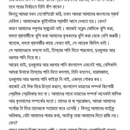
তবে পরের নির্বাচনে তিনি বাঁশ খাবেন।
কিন্তু আমরা যখন নেগোশিয়েট করি, তখন আমরা আমাদের জনগনের স্বার্থ
দেখিনা। আমাদেরকে কূটনৈতিক স্বার্থটা আগে দেখতে হয়। কেন?
কারণ আমাদের পপুলার ম্যান্ডেট নাই। কাজেই নরেন্দ মোদিকে খুশি করা,
মমতা ব্যানার্জীকে খুশি করা আমাদের কৃষকদের খুশি করা থেকে বেশি জরুরী।
যাহোক, মমতা ব্যানার্জীর কাছে ফেরত যাই, সে আরেক জিনিস ভাই।
সে আমাদেরকে বললো ভাই, তিস্তার পানি দিতে পারবোনা, দুধকুমার আর
ধরলার পানি নিয়ে যা।
আরেহ ভাই, দুধকুমার আর ধরলার পানি বাংলাদেশ এমনেই পায়, বেসিকলি
আমরা উনাকে তিস্তার পানি দিতে বললাম, তিনি বললেন, হারামজাদা,
দুধকুমার আর ধরলার পানি কাইড়া নি নাই, এজন্য শোকর কর।
কাজেই এই দিক দিয়ে চিন্তা করলে, বাংলাদেশ ভারতের সম্পর্ক কিশোরী
প্রেমিক প্রেমিকার মত না। আমাদের সাথে ভারতের সম্পর্ক অনেকটা মালিক
আর কৃতদাসের সম্পর্কের মতো। তাদের যা যা প্রয়োজন, আমরা আমাদের
সর্বোচ্চ টা দিয়ে তাদেরকে সহায়তা করে এসেছি। কিন্তু আমাদের যতটুকু
অধিকার, যেটা আমাদের পাবার কথা, অতটকু তারা আমাদের দিতে রাজি নয়।
কেন?
কারণ আমরা ভিক্ষা করতে গেছি। অথচ আমরা কিন্তু নেগোশিয়েট করতে