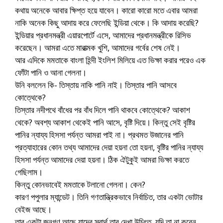
কথায় অনেকে আবার ক্ষিপ্ত হয়ে যাবেন। কারো কারো মতে এবার আমরা
নাকি অনেক কিছু আদায় করে ফেলেছি ইন্ডিয়া থেকে। কি আদায় করেছি?
ইন্ডিয়ার প্রধানমন্ত্রী এয়ারপোর্টে এসে, আমাদের প্রধানমন্ত্রীকে রিসিভ
করেছেন। আমরা এতে মারাত্মক খুশি, আমাদের গর্বের শেষ নেই।
আর এদিকে মমতাকে বাংলা হিন্দী ইংলিশ মিলিয়ে এত ভিক্ষা করার পরেও এক
ফোঁটা পানি ও আনা গেলনা।
উনি বললেন কি- তিস্তায় নাকি পানি নাই। তিস্তার পানি আসবে
কোত্থেকে?
তিস্তার নদীপথে বাঁধের পর বাঁধ দিলে পানি থাকবে কোত্থেকে? আকাশ
থেকে? অবশ্য আকাশ থেকেই পানি আসে, বৃষ্টি দিয়ে। কিন্তু সেই বৃষ্টির
পানির ন্যায্য হিসসা পর্যন্ত আমরা পাই না। প্রথমত উজানের পানি
প্রত্যাহারের কোন তথ্য আমাদের দেয়া হয়না তো হয়না, বৃষ্টির পানির ন্যায্য
হিসসা পর্যন্ত আমাদের দেয়া হয়না। ঠিক ঐটুকুই আমরা ভিক্ষা করতে
গেছিলাম।
কিন্তু কোনভাবেই মমতাকে টলানো গেলনা। কেন?
কারণ পপুলার ম্যান্ডেট। তিনি গণতান্ত্রিকভাবে নির্বাচিত, তার একটা ভোটার
বেইজ আছে।
তার একটা জনগণ আছে যাদের স্বার্থ তার দেখা উচিৎত, যদি তা না করেন