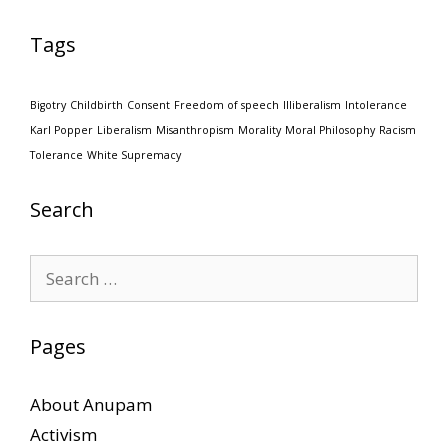
Tags
Bigotry
Childbirth
Consent
Freedom of speech
Illiberalism
Intolerance
Karl Popper
Liberalism
Misanthropism
Morality
Moral Philosophy
Racism
Tolerance
White Supremacy
Search
Search
for:
Pages
About Anupam
Activism