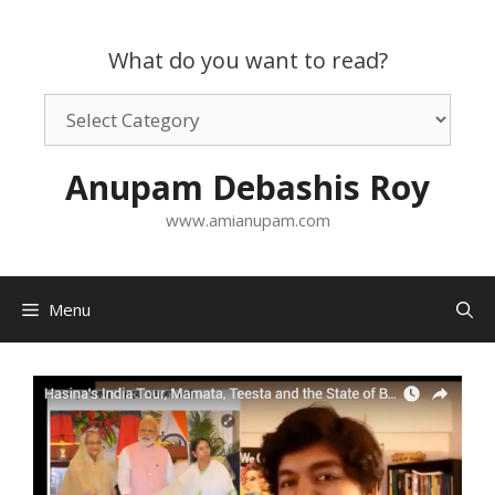
Skip
to
What do you want to read?
content
What
do
you
Anupam Debashis Roy
want
to
www.amianupam.com
read?
Menu