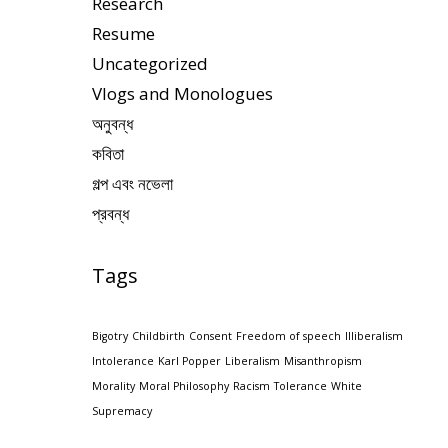
Research
Resume
Uncategorized
Vlogs and Monologues
অনুবন্ধ
কবিতা
গল্প এবং নভেলা
প্রবন্ধ
Tags
Bigotry
Childbirth
Consent
Freedom of speech
Illiberalism
Intolerance
Karl Popper
Liberalism
Misanthropism
Morality
Moral Philosophy
Racism
Tolerance
White
Supremacy