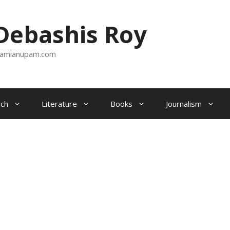
ebashis Roy
amianupam.com
ch
Literature
Books
Journalism