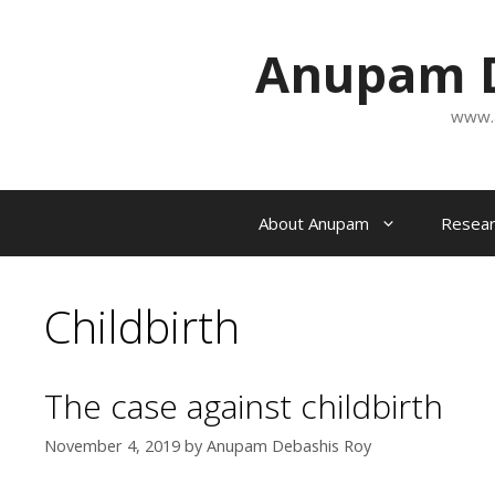
Skip
to
Anupam D
content
www.
About Anupam
Resear
Childbirth
The case against childbirth
November 4, 2019
by
Anupam Debashis Roy