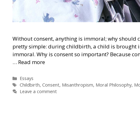
Without consent, anything is immoral; why should c
pretty simple: during childbirth, a child is brought i
immoral. Why is consent so important? Because cons
…
Read more
Categories
Essays
Tags
Childbirth
,
Consent
,
Misanthropism
,
Moral Philosophy
,
Mo
Leave a comment