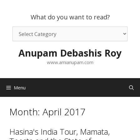
Skip
to
What do you want to read?
content
What
do
you
Anupam Debashis Roy
want
to
www.amianupam.com
read?
Menu
Month:
April 2017
Hasina's India Tour, Mamata,