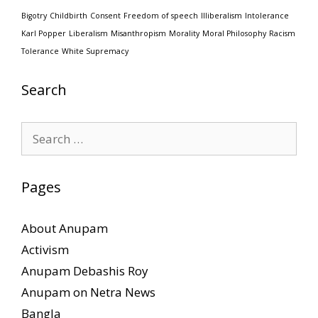
Bigotry
Childbirth
Consent
Freedom of speech
Illiberalism
Intolerance
Karl Popper
Liberalism
Misanthropism
Morality
Moral Philosophy
Racism
Tolerance
White Supremacy
Search
Search
for:
Pages
About Anupam
Activism
Anupam Debashis Roy
Anupam on Netra News
Bangla