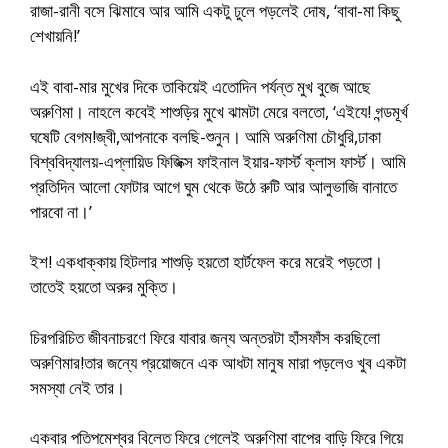
রাজা-রানী বসে ঝিমাবে আর আমি একটু ঢুলে পড়লেই দোষ, ‘বাবা-মা কিছু
শেখায়নি!’
এই বাবা-মার মুখের দিকে তাকিয়েই এতোদিন পর্যন্ত মুখ বুজে আছে
অরুণিমা। নাহলে কবেই শাশুড়ির মুখে ঝামটা মেরে বলতো, ‘এইযে! গন্ডমূর্খ
ঘষেটি বেগম!জ্বী,আপনাকে বলছি-শুনুন। আমি অরুণিমা চৌধুরি,ঢাকা
বিশ্ববিদ্যালয়-এপ্লায়িড ফিজিক্স ফাইনাল ইয়ার-ফার্স্ট ক্লাস ফার্স্ট। আমি
প্রতিদিন আলো ফোটার আগে ঘুম থেকে উঠে রুটি আর আলুভাজি বানাতে
পারবো না।’
ইশ! একধাক্কায় হিটলার শাশুড়ি হয়তো হার্টফেল করে মরেই পড়তো।
তাতেই হয়তো অরুর মুক্তি।
চিরপরিচিত জীবনাচরণে ফিরে যাবার জন্য অন্তরটা হাঁসফাঁস করছিলো
অরুণিমার!তার জন্যে প্রয়োজনে এক আধটা মানুষ মারা পড়লেও খুব একটা
সমস্যা নেই তার।
একবার পতিপমেশ্বর বিলেত ফিরে গেলেই অরুণিমা বাপের বাড়ি ফিরে গিয়ে