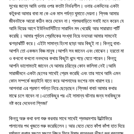
সুখের জন্যে আমি ওনার ওপর কতটা নির্ভরশীল। ওনার একদিনের একটা
কটুকথা আমার বাবা মা কে এক মাস পর্যন্ত ঘুমাতে দেয়না। প্লিজ আমার
জীবনটাকে আরো কঠিন করে দেবেন না। শ্বশুরবাড়িতে সবাই মনে করেন যে
আমি বিয়ের আগে ইউনিভার্সিটিতে সারাদিন মদ খেয়েছি আর সারারাত পার্টি
করেছি। আমার পূর্বতন প্রেমিকের সংখ্যা নিয়ে ননদেরা আমার সামনেই
ঝগড়াঝাঁটি করে। এইটা সামান্য হিংসা ছাড়া আর কিছুই না। কিন্তু বাবা-
আপনি তো একজন বিজ্ঞ মানুষ।আপনি সব জানেন এবং বোঝেন। হয়তো মা
ও কখনো কখনো ননদদের কথায় কিছুটা ধন্দে পড়ে যেতে পারেন। কিন্তু
আপনি ভালোমতই জানেন যে আমার চরিত্রে কোন কালিমা নেই।আমি
সারাজীবনে একটা ছেলের সাথেই প্রেম করেছি এবং তার সাথে আমি এমন
কোন সম্পর্কে জড়াইনি যাতে করে আপনাদের বংশের নাম খারাপ হয়।
আপনারা এর প্রমাণ পর্যন্ত নিয়ে ছেড়েছেন।প্লিজ! বাবা! আমার কথার
মাঝে চলে যাবেন না।এতোকিছুর পর এই সামান্য ঘটনার জন্য সবকিছুকে
নষ্ট করে দেবেননা প্লিজ!’
কিন্তু অরু কথা বলা শুরু করবার সাথে সাথেই শ্বশুরমশায় উল্টোফিরে
পালানোর পথ খুজতে শুরু করেছিলেন। আর যেতে যেতে কাঁপা কাঁপা হাত দিয়ে
ঘর্মাক্ত কপাল মুছতে মুছতে পিছন ফিরে উন্মাদ পূত্রবধূর ভীষণ রূপ প্রত্যক্ষ