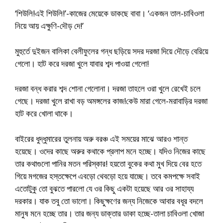
‘শিউলি!এই শিউলি!’-কাজের মেয়েকে ডাকছে বাবা। ‘একজন তাল-চাবিওলা
নিয়ে আয় এক্ষুণি-দৌড় দে!’
মুহুর্তে দুইজন বালিকা বেলীফুলের গন্ধ ছড়িয়ে সদর দরজা দিয়ে দৌড়ে বেরিয়ে
গেলো। হাট করে দরজা খুলে যাবার শব্দ পাওয়া গেলো!
দরজা বন্ধ করার শব্দ শোনা গেলোনা। দরজা তাহলে ওরা খুলে রেখেই চলে
গেছে। দরজা খুলে রাখা বড় অমঙ্গলের কাজ!কেউ মারা গেলে-মরাবাড়ির দরজা
হাট করে খোলা থাকে।
বাইরের ধুদ্ধুমারের তুলনায় অরু বরঞ্চ এই সময়ের মাঝে আরও শান্ত
হয়েছে। ওদের কাছে অরুর কথাকে প্রলাপ মনে হচ্ছে। যদিও নিজের কাছে
তার কথাগুলো পানির মতন পরিস্কার! হয়তো বুকের কথা মুখ দিয়ে বের হতে
গিয়ে মগজের হস্তক্ষেপে এবড়ো থেবড়ো হয়ে যাচ্ছে। তবে কমপক্ষে সবাই
এতোটুকু তো বুঝতে পারলো যে ওর কিছু একটা হয়েছে আর ওর সাহায্য
দরকার। যাক তবু তো ভালো। কিছুক্ষণের জন্য নিজেকে আবার বধূর বদলে
মানুষ মনে হচ্ছে তার। তার জন্য ডাক্তার ডাকা হচ্ছে-তালা চাবিওলা খোজা