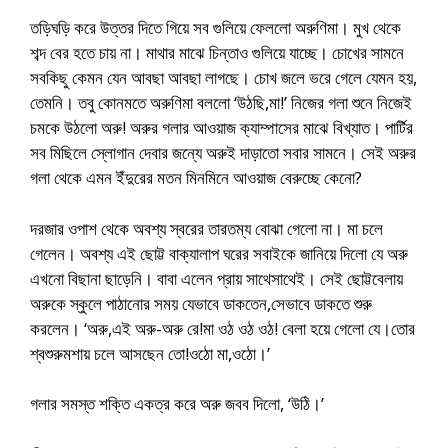
তড়িঘড়ি করে উত্তর দিতে গিয়ে সব গুলিয়ে ফেললো অরুণিমা। মুখ থেকে
শব্দ বের হতে চায় না। মাথার মাঝে চিন্তাও গুলিয়ে যাচ্ছে। চোখের সামনে
সবকিছু কেমন যেন আবছা আবছা লাগছে। চোখ জলে ভরে গেলে যেমন হয়,
তেমনি। তবু কোনমতে অরুণিমা বললো ‘উঠছি,মা!’ নিজের গলা শুনে নিজেই
চমকে উঠলো অরু! অরুর গলার আওয়াজ ক্যাম্পাসের মাঝে বিখ্যাত। পার্টির
সব মিছিলে স্লোগান দেবার জন্যে অরুই দাড়াতো সবার সামনে। সেই অরুর
গলা থেকে এমন ইঁদুরের মতন মিনমিনে আওয়াজ বেরুচ্ছে কেনো?
দরজার ওপাশ থেকে অবশ্য স্বরের তারতম্য বোঝা গেলো না। মা চলে
গেলেন। অবশ্য এই ছোট্ট বাক্যালাপ ঘরের সবাইকে জানিয়ে দিলো যে অরু
এখনো বিছানা ছাড়েনি। বাবা এলেন প্রায় সাথেসাথেই। সেই ছোট্টবেলায়
অরুকে স্কুলে পাঠানোর সময় যেভাবে ডাকতেন,সেভাবে ডাকতে শুরু
করলেন। ‘অরু,এই অরু-অরু রে!মা ওঠ ওঠ ওঠ! বেলা হয়ে গেলো যে।তোর
শ্বশুরুমশায় চলে আসছেন তো!ওঠো মা,ওঠো।’
গলার সমস্ত শক্তি একত্র করে অরু জবব দিলো, ‘উঠি।’