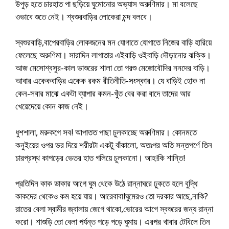
উপুড় হতে চারহাত পা ছড়িয়ে ঘুমোনোর অভ্যাস অরুণিমার। মা বলেছে
ওভাবে শুতে নেই। শ্বশুরবাড়ির লোকেরা মন্দ বলবে।
স্বশুরবাড়ি,বাপেরবাড়ির লোকজনের মন যোগাতে যোগাতে নিজের বাড়ি হারিয়ে
ফেলেছে অরুণিমা। সারাদিন লাগাতার এইবাড়ি ওইবাড়ি দৌড়ানোর ঝক্কি।
আজ মেসোশ্বসুর-কাল ভাশুরের শালা তো পরশু মেজোবৌদির ননদের বাড়ি।
আবার একেকবাড়ির একেক রকম রীতিনীতি-সংস্কার। যে বাড়িই হোক না
কেন-সবার মাঝে একটা ব্যাপার কমন-খুঁত বের করা বাদে তাদের আর
খেয়েদেয়ে কোন কাজ নেই।
ধুশশালা, মরুকগে সব! আপাতত পাছা চুলকাচ্ছে অরুণিমার। কোনমতে
কনুইয়ের ওপর ভর দিয়ে শরীরটা একটু বাঁকালো, অতঃপর অতি সন্তপর্ণে তিন
চারপ্রস্থ কাপড়ের ভেতর হাত গলিয়ে চুলকানো। আহ!কি শান্তি!
প্রতিদিন কাক ডাকার আগে ঘুম থেকে উঠে রান্নাঘরে ঢুকতে হলে বুদ্ধি
কাকদের থেকেও কম হয়ে যায়। আরেবাবা!ঘুমেরও তো দরকার আছে,নাকি?
রাতের বেলা স্বামীর জ্বালায় জেগে থাকো,ভোরের আগে স্বশুরের জন্য রান্না
করো। শাশুড়ি তো বেলা পর্যন্ত পড়ে পড়ে ঘুমায়। এরপর খাবার টেবিলে তিন