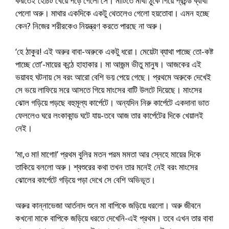
করতেই হোঁচট খেয়ে পড়ে গেলো সে। মাটিতে মাথা ঠুকে গিয়ে প্রচন্ড ব্যাথা
পেলো অরু। মাথার একদিকে একটু থেতলেও গেলো হয়তোবা। এমন হচ্ছে
কেন? নিজের শরীরকেও নিয়ন্ত্রণ করতে পারছে না অরু।
‘হে ঠাকুর! এই অরুর বাবা-অরুকে একটু ধরো। মেয়েটা ব্যাথা পাচ্ছে তো-কষ্ট
পাচ্ছে তো’-মায়ের কন্ঠে হাহাকার। মা আজন্ম ভীতু মানুষ। আজকের এই
ভয়াবহ ঘটনায় সে বরং আরো বেশি ভয় পেয়ে গেছে। প্রথমে অরুকে দেখেই
সে ভয়ে লাফিয়ে সরে আসতে গিয়ে মাংসের বাটি উলটে দিয়েছে। মাংসের
ঝোল গড়িয়ে পড়ছে বহুমূল্য কার্পেটে। অন্যদিন নিরু কার্পেটে একদানা ভাত
ফেললেও ঘরে লংকাকান্ড ঘটে যায়-তবে আজ তার কার্পেটের দিকে খেয়ালই
নেই।
‘মা,ও মা! মাগো!’ প্রথম বুলির মতন পরম মমতা আর স্নেহে মায়ের দিকে
তাকিয়ে বললো অরু। শ্বশুরের কথা তখন তার মনেই নেই বরং মাংসের
ঝোলের কার্পেটে গড়িয়ে পড়া দেখে সে বেশি অভিভূত।
অরুর কান্নাভেজা আর্তনাদ শুনে মা বাপিকে জড়িয়ে ধরলো। অরু জীবনে
কখনো মাকে বাপিকে জড়িয়ে ধরতে দেখেনি-এই প্রথম। তবে এখন তার বাবা