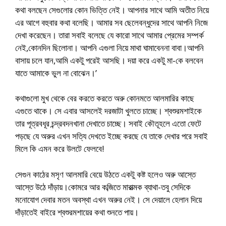
কথা বলছেন সেগুলোর কোন ভিত্তি নেই। আপনার সাথে আমি অতীত নিয়ে
এর আগে বহুবার কথা বলেছি। আমার সব ছেলেবন্ধুদের সাথে আপনি নিজে
দেখা করেছেন। তারা সবাই বলেছে যে কারো সাথে আমার প্রেমের সম্পর্ক
নেই,কোনদিন ছিলোনা। আপনি এগুলা নিয়ে মাথা ঘামাবেননা বাবা।আপনি
বাসায় চলে যান,আমি একটু পরেই আসছি। দয়া করে একটু মা-কে বলবেন
যাতে আমাকে ভুল না বোঝেন।’
কথাগুলো মুখ থেকে বের করতে করতে অরু কোনমতে আলমারির কাছে
এগুতে থাকে। সে এবার আসলেই দরজাটা খুলতে চাচ্ছে। শ্বশুরমশাইকে
তার পূত্রবধূর চন্দ্রবদনখানা দেখাতে চাচ্ছে। সবাই কৌতূহলে এতো ফেটে
পড়ছে যে অরুর এখন সত্যি দেখতে ইচ্ছে করছে যে তাকে দেখার পরে সবাই
মিলে কি এমন করে উলটে ফেলবে!
সেগুন কাঠের মসৃণ আলমারি বেয়ে উঠতে একটু কষ্ট হলেও অরু আস্তে
আস্তে উঠে দাঁড়ায়।কোমরে আর কব্জিতে মারাত্মক ব্যাথা-তবু সেদিকে
মনোযোগ দেবার মতন অবস্থা এখন অরুর নেই। সে দেয়ালে হেলান দিয়ে
দাঁড়াতেই বাইরে শ্বশুরমশায়ের কথা শুনতে পায়।