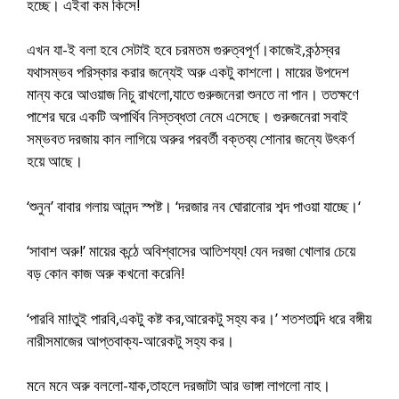
হচ্ছে। এইবা কম কিসে!
এখন যা-ই বলা হবে সেটাই হবে চরমতম গুরুত্বপূর্ণ।কাজেই,কন্ঠস্বর
যথাসম্ভব পরিস্কার করার জন্যেই অরু একটু কাশলো। মায়ের উপদেশ
মান্য করে আওয়াজ নিচু রাখলো,যাতে গুরুজনেরা শুনতে না পান। ততক্ষণে
পাশের ঘরে একটি অপার্থিব নিস্তব্ধতা নেমে এসেছে। গুরুজনেরা সবাই
সম্ভবত দরজায় কান লাগিয়ে অরুর পরবর্তী বক্তব্য শোনার জন্যে উৎকর্ণ
হয়ে আছে।
‘শুনুন’ বাবার গলায় আনন্দ স্পষ্ট। ‘দরজার নব ঘোরানোর শব্দ পাওয়া যাচ্ছে।‘
‘সাবাশ অরু!’ মায়ের কন্ঠে অবিশ্বাসের আতিশয্য! যেন দরজা খোলার চেয়ে
বড় কোন কাজ অরু কখনো করেনি!
‘পারবি মা!তুই পারবি,একটু কষ্ট কর,আরেকটু সহ্য কর।’ শতশতাব্দি ধরে বঙ্গীয়
নারীসমাজের আপ্তবাক্য-আরেকটু সহ্য কর।
মনে মনে অরু বললো-যাক,তাহলে দরজাটা আর ভাঙ্গা লাগলো নাহ।