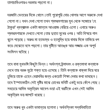
তালাচাবিওলারও দরকার পড়লো না।
দরজাটা ভেতরের দিকে খোলে।তাই পুরোপুরি দোর খোলার আগে অরুকে দেখা
গেলো না। যখন দেখা গেলো তখন শ্বশুরমশায়ের মুখ থেকে সজোরে ‘হে
ঠাকুর!’ ধ্বন্যাত্মক একটা জান্তব আওয়াজ বেরিয়ে এলো। এবারে অরুও
শ্বশুরমশায়কে দেখতে পেলো।তার দুহাত মুখের ওপর। অতি বিস্ময়ে গাল
ঝুলে পড়েছে। অরুর মা হতভম্ভ ও হতবুদ্ধি হয়ে বাবার দিকে তাকিয়ে ধপ
করে মেঝেতে বসে পড়লো। তার দৃষ্টিতে আতঙ্ক আর লজ্জার এক অপূর্ব
সংমিলন ঘটেছে।
তবে বাবা মুখভঙ্গি কিছুটা ভিন্ন। অর্ধনগ্না,উন্মাদবৎ ও রক্তমাখা কন্যাকে
দেখে তার বরঞ্চ মুঠো শক্ত হয়ে এসেছে। তিনি কন্যাকে ধাক্কা দিয়ে ঘরে
ঢুকিয়ে তাকে এহেন বেয়াদবির জন্য একচোট শিক্ষা দেবার কথা ভাবছেন।
তবে ইস্পাতকঠিন সেই দৃষ্টির মাঝে চোখের মনিটি একটু ভয়ে কেঁপে গেছে।
সবচেয়ে আদিম অকৃত্রিম আবেগ-ভয়! এই ঘরটিকে এখন সেই আদিম
অকৃত্রিম ভয় জাপটে ধরেছে।
তবে অরুর খুব একটা ভাবান্তর হলোনা। অর্ধনগ্নিকা সদ্যবিবাহিতা