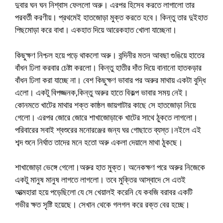
দুবার ঘন ঘন নিশ্বাস ফেললো অরু। এরপর হিসেব করতে লাগালো তার
পরবর্তী করণীয়। প্রথমেই হাতজোড়া মুক্ত করতে হবে। কিন্তু তার দুইহাত
পিছমোড়া করে বাধা। একহাত দিয়ে আরেকহাত খোলা যাচ্ছেনা।
কিছুক্ষণ নিশ্চল হয়ে পড়ে থাকলো অরু। বন্দিনীর মতন আবছা গুঙিয়ে হাতের
বাঁধন ঢিলা করবার চেষ্টা করলো। কিন্তু হাতীর দাঁত দিয়ে বানানো হাতকড়ার
বাঁধন ঢিলা করা যাচ্ছে না। বেশ কিছুক্ষণ ভাবার পর অরুর মাথায় একটা বুদ্ধি
এলো। একটু বিপজ্জনক,কিন্তু অরুর হাতে বিকল্প ভাবার সময় নেই।
কোনমতে খাটের মাথার শক্ত কাষ্ঠল জায়গাটার কাছে সে হাতজোড়া নিয়ে
গেলো। এরপর জোরে জোরে শাখাজোড়াকে খাটের সাথে ঠুকতে লাগলো।
পরিবারের সবাই শ্বশুরের মনোরঞ্জের জন্য ঘর গোছাতে ব্যস্ত।নইলে এই
শব্দ শুনে নির্ঘাত তাদের মনে হতো অরু একলা দেয়ালে মাথা ঠুকছে।
শাখাজোড়া ভেঙ্গে গেলো।অরুর হাত মুক্ত। অনেকক্ষণ পরে অরুর নিজেকে
একটু মানুষ মানুষ লাগতে লাগলো। তবে মুক্তির আস্বাদে সে এতই
আত্মহারা হয়ে পড়েছিলো যে সে খেয়ালই করেনি যে কবজি বরাবর একটি
গভীর ক্ষত সৃষ্টি হয়েছে। সেখান থেকে গলগল করে রক্ত বের হচ্ছে।