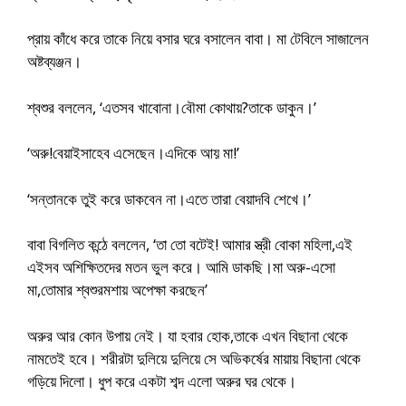
প্রায় কাঁধে করে তাকে নিয়ে বসার ঘরে বসালেন বাবা। মা টেবিলে সাজালেন
অষ্টব্যঞ্জন।
শ্বশুর বললেন, ‘এতসব খাবোনা।বৌমা কোথায়?তাকে ডাকুন।’
‘অরু!বেয়াইসাহেব এসেছেন।এদিকে আয় মা!’
‘সন্তানকে তুই করে ডাকবেন না।এতে তারা বেয়াদবি শেখে।’
বাবা বিগলিত কন্ঠে বললেন, ‘তা তো বটেই! আমার স্ত্রী বোকা মহিলা,এই
এইসব অশিক্ষিতদের মতন ভুল করে। আমি ডাকছি।মা অরু-এসো
মা,তোমার শ্বশুরমশায় অপেক্ষা করছেন’
অরুর আর কোন উপায় নেই। যা হবার হোক,তাকে এখন বিছানা থেকে
নামতেই হবে। শরীরটা দুলিয়ে দুলিয়ে সে অভিকর্ষের মায়ায় বিছানা থেকে
গড়িয়ে দিলো। ধুপ করে একটা শব্দ এলো অরুর ঘর থেকে।