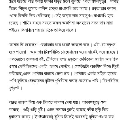
চেপে ধরেছে আর গলায় ফাঁসির দড়ির মতন ঝুলছে একটা মঙ্গলসূত্র। মাথার
নিচের শিমুল তুলোর বালিশ রক্তে মাখামাখি হয়ে আছে। রক্ত তার কপাল
থেকে ফিনকি দিয়ে বেরিয়েছে। সেই রক্তে তার সারামুখও মাখামাখি হয়ে
রয়েছে। শাড়ির বাধনে নড়তে অক্ষম অরুণিমা অসহায়ের মতন তার সারা
শরীরের কিলবিলে গয়নার দিকে তাকিয়ে থাকে।
‘আমার কি হয়েছে?’ বেকায়দায় শুয়ে শুয়েই ভাবলো অরু। এটা তো স্বপ্ন
হতে পারেনা। অরু তার চিরপরিচিত চারদেয়ালের ঘরের মাঝেই শুয়ে রয়েছে।
একদেয়ালে তাকভরা বই, টেবিলের ওপর ছড়ানো মেডিকেল জার্নাল আর ঠিক
ওপরে ফেমিনিজমের একটা হলদে পোস্টার। পোস্টারটা অরুণিমা নিজে প্রিন্ট
করিয়েছে,এমন পোস্টার বাজারে মেলা ভার। পোস্টারে একটা মহিলা হাতের
পেশি ফুলিয়ে ঔদ্ধত্যময় দৃষ্টিতে পৃথিবীকে বলছে-আমরাও পারি। চিরপরিচিত
দৃশ্যপট।
অরুর জানলা দিয়ে এক চিলতে আকাশ দেখা যায়। আকাশজুড়ে মেঘ
করেছে। গুড়ি গুড়ি বৃষ্টি। এমন সময়ের জন্মই হয়েছে কাঁথা মুড়ি দিয়ে
ঘুমানোর জন্যে। ইশ!আরেকটু ঘুমিয়ে নিলেই আরেকটু মুক্তি পাওয়া যায়!