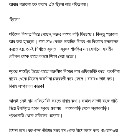
আবার পড়াশুনা শুরু করবে-এই ছিলো তার পরিকল্পনা।
‘ছিলো!’
পতিদেব বিলেত ফিরে গেছেন,অরুও বাপের বাড়ি ফিরেছে। কিন্তু পড়াশুনা
আর করা হচ্ছেনা। বাবা-মাও কেমন সারাদিন বিয়ের পর কিভাবে চলনবলন
করতে হয়, তা-ই শিখাতে ব্যস্ত। স্বশুর শাশুড়ির মন যোগানো যাবতীয়
কৌশল তাকে হাতে কলমে শিক্ষা দেয়া হচ্ছে।
শ্বশুর শাশুড়ির ইচ্ছে-যাতে অরুণিমা নিজের নাম এফিডেবিট করে অরুণিমা
রায়ের থেকে মিসেস অরুণিমা চক্রবর্তী করে ফেলে। বাবারও তাই মত।
বিবাহ সম্প্রদান কারক!
আজই সেই নাম এফিডেবিট করতে যাবার কথা। সকাল সাতটা বাজে গাড়ি
নিয়ে উপস্থিত হবেন স্বশুর মহাশয়। বাপেরবাড়ি থেকে স্বশুরবাড়ি।
শ্বশুরবাড়ি থেকে উকিলের চেম্বার।
উঠতে হবে।কমপক্ষে পাঁচটার সময় ঘুম থেকে উঠে স্নান করে,খাওয়াদাওয়া