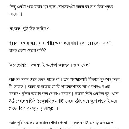
‘কিছু একটা পড়ে যাবার শব্দ হলো বোধহয়!ওটা অরুর ঘর না?’ বিজ্ঞ শ্বশুর
বললেন।
‘মা,অরু।তুই ঠিক আছিস?’
প্রবল ব্যাথায় অরুর সারা শরীর অবশ হয়ে যায়। কোমরের কোন একটা
হাড্ডি ভেঙ্গে গেলো নাকি?
‘অরু,তোমার শ্বশুরমশাই অপেক্ষা করছেন।দরজা খোল’
অরু কি জবাব দেবে ভেবে পাচ্ছে না। তার শ্বশুরমশাই কিভাবে বুঝবেন অরুর
কি হয়েছে। অরুর যা হয়েছে তা কি শ্বশুরমশায়ের সাথে কখনও হওয়া
সম্ভব? যুক্তি অবশ্য বলে যে তাও সম্ভব। হয়তো তিনি একদিন ঘুম থেকে
উঠে দেখলেন তিনি ‘চক্কোত্তি মশাই’ থেকে হঠাৎ করে বুড়ো দাদুভাই হয়ে
গেছেন!তার অবস্থান বৃদ্ধাশ্রমে।
কোলাপুরি চপ্পলের আওয়াজ শোনা গেলো। শ্বশুরমশাই ঘরে ঢুকেও চপ্পল