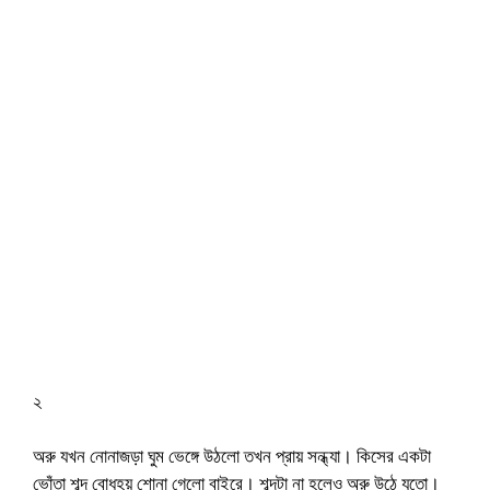
২
অরু যখন নোনাজড়া ঘুম ভেঙ্গে উঠলো তখন প্রায় সন্ধ্যা। কিসের একটা
ভোঁতা শব্দ বোধহয় শোনা গেলো বাইরে। শব্দটা না হলেও অরু উঠে যতো।