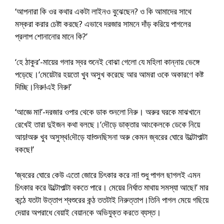
‘আপনারা কি ওর কথার একটা লাইনও বুঝেছেন? ও কি আমাদের সাথে
মস্করা করার চেষ্টা করছে? এভাবে দরজার সামনে দাঁড় করিয়ে পাগলের
প্রলাপ শোনানোর মানে কি?’
‘হে ঠাকুর’-মায়ের গলার স্বর শুনেই বোঝা গেলো যে মহিলা কান্নায় ভেঙ্গে
পড়েছে।‘মেয়েটার হয়তো খুব অসুখ করেছে আর আমরা ওকে অকারণে কষ্ট
দিচ্ছি।নিরু!এই নিরু!’
‘আজ্ঞে মা!’-দরজার ওপার থেকে ডাক শুনলো নিরু। অরুর ঘরকে মাঝখানে
রেখেই তারা দুইজন কথা বলছে।‘দৌড়ে ডাক্তার আংকেলকে ডেকে নিয়ে
আয়!অরু খুব অসুস্থ!দৌড়ে যা!শুনছিসনা অরু কেমন জ্বরের ঘোরে উল্টোপাল্টা
বকছে!’
‘জ্বরের ঘোরে কেউ এতো জোরে চিৎকার করে না! শুধু পাগল ছাগলই এমন
চিৎকার করে উল্টোপাল্টা বকতে পারে। মেয়ের নির্ঘাত মাথায় সমস্যা আছে!’ মার
কন্ঠে যতটা উত্তাপ শ্বশুরের কন্ঠ ততটাই নিরুত্তাপ।তিনি পাগল মেয়ে গছিয়ে
দেয়ার অপরাধে বেয়াই বেয়ানকে অভিযুক্ত করতে ব্যস্ত।