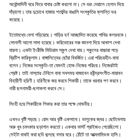
অর্ধোন্মাদিনী ঘরে ফিরে যাবার চেষ্টা করলো না। সে বরং দেয়ালে হেলান দিয়ে
দাঁড়ালো। তার দুচোখে হাজার শতাব্দির বাঙালি সংস্কৃতির ক্লান্তি ভর
করেছে।
ইতোমধ্যে বেলা গড়িয়েছে। গাড়ির হর্ন আচ্ছাদিত করেছে পাখির কলরবকে।
সোনালী আলো সাদা হয়েছে। করিডোরের সরু জানলা দিয়ে আকাশ দেখা
যায়না। একটা ইংরীজি মিডিয়াম স্কুল দেখা যায়। স্কুলের বাচ্চারা পড়ে
ব্রিটিশ কারিকুলাম। বাঙ্গালিত্বের ছোঁয়া বিবর্জিত। এরা পরিচয়হীন-বাবা
বলেন। নিজের সংস্কৃতি-তা যেমনই হোক-নিজের পরিচয়। নিজেরটাই
শ্রেষ্ট। তাই নাস্তার টেবিলে বাবা সবসময় বাজাবেন রবীন্দ্রসংগীত-মায়াবন
বিহারীণী হরিণী। হরিণীকে জয় করবে শিকারী। তাকে ধরবার পণ করবে।
নারী ছলনাময়ী-ছলাকলা করবে সে।
সিংহী হয়ে শিকারীকে শিকার করা তার পক্ষে দোষনীয়।
এখনও বৃষ্টি পড়ছে। রোদ আর বৃষ্টি একসাথে। ভালুকের জ্বর। ছোটবেলায়
অরু খুব চমৎকার ছড়াগান করতো। একবার ফার্স্ট প্রাইজও পেয়েছিলো।
সেইটা বাধাই করা ছবি ঝুলছে বসার ঘরে। ঠোঁটে তা আত্মদাম্ভিক হাসি।