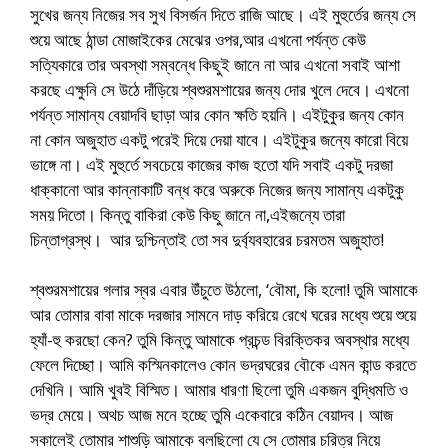
সুখের জন্য নিজের সব সুখ বিসর্জন দিতে রাজি আছে। এই মুহুর্তের জন্য সে
শুয়ে আছে ঠান্ডা মোজাইকের মেঝের ওপর,আর এখনো পর্যন্ত কেউ
সত্যিকারে তার অবস্থা সম্বন্ধে কিছুই জানে না আর এখনো সবাই আশা
করছে এক্ষুনি সে উঠে দাঁড়িয়ে শ্বশুরমশায়ের জন্য দোর খুলে দেবে। এখনো
পর্যন্ত সামান্য বেয়াদবি ছাড়া আর কোন ক্ষতি হয়নি। এইটুকুর জন্য কোন
না কোন অজুহাত একটু পরেই দিয়ে দেয়া যাবে। এইটুকুর জন্যে কারো বিয়ে
ভাঙ্গে না। এই মুহুর্তে সবচেয়ে কাজের কাজ হতো যদি সবাই একটু দরজা
ধাক্কানো আর কান্নাকাটি বন্ধ করে অরুকে নিজের জন্য সামান্য একটুকু
সময় দিতো। কিন্তু বাকিরা কেউ কিছু জানে না,এইজন্যে তারা
চিন্তাগ্রস্থ। আর দুশ্চিন্তাই তো সব দুর্ব্যবহারের চরমতম অজুহাত!
শ্বশুরমশায়ের গলার স্বর এবার উঁচুতে উঠলো, ‘বৌমা, কি হলো! তুমি আমাকে
আর তোমার বাবা মাকে দরজার সামনে দাড় করিয়ে রেখে ঘরের মধ্যে শুয়ে শুয়ে
হ্যাঁ-হু করছো কেন? তুমি কিন্তু আমাকে প্রচন্ড বিরক্তিকর অবস্থার মধ্যে
ফেলে দিচ্ছো। আমি কস্মিনকালেও কোন ভদ্রঘরের বৌকে এমন কান্ড করতে
দেখিনি। আমি খুবই বিস্মিত। আমার ধারণা ছিলো তুমি একজন বুদ্ধিমতি ও
ভদ্র মেয়ে। অথচ আজ মনে হচ্ছে তুমি একেবারে কঠিন বেয়াদব। আজ
সকালেই তোমার শাশুড়ি আমাকে বলছিলো যে সে তোমার চরিত্র নিয়ে