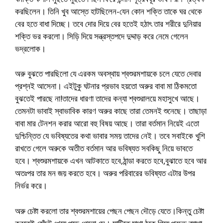
করছিলেন। তিনি খুব আস্তে হাটছিলেন-যেন কোন শক্তি তাকে ঘর থেকে
বের হতে বাধা দিচ্ছে। তবে দোর দিয়ে বের হতেই হঠাৎ তার শরীরে দুনিয়ার
শক্তি ভর করলো। সিড়ি দিয়ে সন্ত্রস্তপদে দুদ্দাড় করে নেমে গেলেন
ভদ্রলোক।
অরু বুঝতে পারছিলো যে এরকম অবস্থায় শ্বশুরমশায়কে চলে যেতে দেবার
প্রশ্নই আসেনা। এইটুকু ঘটনার প্রভাব হয়তো অরুর বাবা মা ঠিকমতো
বুঝতেই পারছে না!তাদের ধারণা তাদের কন্যা শ্বশুরালয়ে মহাসুখে আছে।
তেমনটা ভাবাই স্বাভাবিক কারণ অরুর কাছে তারা তেমনই শুনেছে। তাছাড়া
বাবা মার টেনশন করার আরো বহু বিষয় আছে। তারা বর্তমান নিয়েই এতো
দুশ্চিন্তিত যে ভবিষ্যতের কথা ভাবার সময় তাদের নেই। তবে সবাইকে খুশি
রাখতে গেলে অরুকে অতীত বর্তমান আর ভবিষ্যত সবকিছু নিয়ে ভাবতে
হবে। শ্বশুরমশায়কে এখন আটকাতে হবে,ঠান্ডা করতে হবে,বুঝাতে হবে আর
অতঃপর তার মন জয় করতে হবে। অরুর পরিবারের ভবিষ্যত এটার উপর
নির্ভর করে।
অরু চেষ্টা করলো তার শ্বশুরমশায়ের পেছন পেছন দৌড়ে যেতে।কিন্তু চেষ্টা