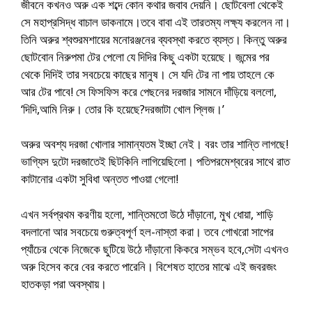
জীবনে কখনও অরু এক শব্দে কোন কথার জবাব দেয়নি। ছোটবেলা থেকেই
সে মহাপ্রসিদ্ধ বাচাল ডাকনামে।তবে বাবা এই তারতম্য লক্ষ্য করলেন না।
তিনি অরুর শ্বশুরমশায়ের মনোরঞ্জনের ব্যবস্থা করতে ব্যস্ত। কিন্তু অরুর
ছোটবোন নিরুপমা টের পেলো যে দিদির কিছু একটা হয়েছে। জন্মের পর
থেকে দিদিই তার সবচেয়ে কাছের মানুষ। সে যদি টের না পায় তাহলে কে
আর টের পাবে! সে ফিসফিস করে পেছনের দরজার সামনে দাঁড়িয়ে বললো,
‘দিদি,আমি নিরু। তোর কি হয়েছে?দরজাটা খোল প্লিজ।’
অরুর অবশ্য দরজা খোলার সামান্যতম ইচ্ছা নেই। বরং তার শান্তি লাগছে!
ভাগ্যিস দুটো দরজাতেই ছিটকিনি লাগিয়েছিলো। পতিপরমেশ্বরের সাথে রাত
কাটানোর একটা সুবিধা অন্তত পাওয়া গেলো!
এখন সর্বপ্রথম করণীয় হলো, শান্তিমতো উঠে দাঁড়ানো, মুখ ধোয়া, শাড়ি
বদলানো আর সবচেয়ে গুরুত্বপূর্ণ হল-নাস্তা করা। তবে গোখরো সাপের
প্যাঁচের থেকে নিজেকে ছুটিয়ে উঠে দাঁড়ানো কিকরে সম্ভব হবে,সেটা এখনও
অরু হিসেব করে বের করতে পারেনি। বিশেষত হাতের মাঝে এই জবরজং
হাতকড়া পরা অবস্থায়।