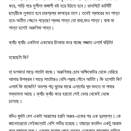
করে, শাড়ি পরে সুশীলা বাঙ্গালী বউ হয়ে উঠতে হবে। ডানপিটে ভার্সিটি
ছাত্রীকে লুকাতে হবে চারপ্রস্থ কাপড়ের তলে। তবেই স্বশুরের মন শান্ত
হবে-অতীত পেছনে পড়েছে! শ্বশুর শান্ত তো বাবা,মাও শান্ত। বাবা মা
শান্ত হলেই অরুণিমা শান্ত।
ক্যাঁচ ক্যাঁচ একটানা একঘেয়ে চিৎকার করে যাচ্ছে বজ্জাত এলার্ম ঘড়িটা!
হয়েছেটা কি?
হা ভগবান! সাড়ে সাতটা বাজে। অরুণিমার চোখ অক্ষিকোটর থেকে বেরিয়ে
আসার উপক্রম ! সাড়ে সাতটারও বেশি-প্রায় পৌনে আটটা। কি হলোটা কি?
এলার্ম কি বাজেনি? অবশ্য গাঢ় ঘুমের মাঝে এলার্মের শব্দ শুনতে না পাবার
সম্ভাবনা আছে। ক্যাঁচ ক্যাঁচ করে হয়তো সেই ভোর থেকেই বেজে
চলেছে।
যদিও ঘুমটা বেশ একটা আরামের হয়নি অরুর-একের পর এক দুঃস্বপ্ন। কে
জানে!হয়তো সেইজন্যেই বেশি গভীর হয়েছে। তাছাড়া কতদিন একটু আরাম
করে ঘুমায়না অরু। একবার সুযোগ পেয়ে দেহমন একেবারে কান্ডজ্ঞান হারিয়ে