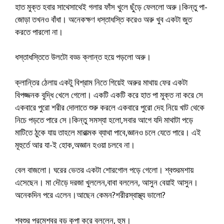
হাত মুক্ত হবার সাথেসাথেই গলার ফাঁস খুলে ছুঁড়ে ফেললো অরু।কিন্তু পা-
জোড়া তখনও বাঁধা। অনেকক্ষণ ধস্তাধস্তি করেও অরু খুব একটা জুত
করতে পারলো না।
ধস্তাধস্তিতে উলটো বড্ড ক্লান্ত হয়ে পড়লো অরু।
ক্লান্তির ঠেলায় একটু বিশ্রাম নিতে গিয়েই অরুর মাথায় ফের একটা
বিপজ্জনক বুদ্ধি খেলে গেলো। একটি একটি করে হাত পা মুক্ত না করে সে
একবারে পুরো শরীর দোলাতে শুরু করলে একবারে পুরো দেহ নিয়ে খাট থেকে
নিচে পড়তে পারে সে।কিন্তু সমস্যা হলো,সবার আগে যদি মাথাটা পড়ে
মাটিতে ঠুকে যায় তাহলে মারাত্মক ব্যাথা পাবে,জ্ঞানও চলে যেতে পারে। এই
মূহুর্তে আর যা-ই হোক,অজ্ঞান হওয়া চলবে না।
বেল বাজলো। ঘরের ভেতর একটা শোরগোল পড়ে গেলো। শ্বশুরমশায়
এসেছেন। মা দৌড়ে দরজা খুললেন,বাবা বললেন, আসুন বেয়াই আসুন।
অনেকদিন পরে এলেন।আছেন কেমন?শরীরস্বাস্থ্য ভালো?
শ্বশুর পরমেশ্বর বড় কৃপা করে বললেন, হুম।