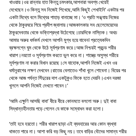
খাওয়ায়।ওর রান্নার হাত কিন্তু চমৎকার,আপনারা অবশ্য খেয়েই
দেখেছেন।ও কিন্তু সব নিজেই শিখেছে,আমি কিছুই শেখাইনি’ একটার পর
একটা মিথ্যে বলে মিথ্যের পাহাড় বানাচ্ছে মা। ‘ও প্রতি সন্ধ্যায় নিজের
থেকে ঠাকুরঘরে গিয়ে প্রদীপ জ্বালায়।আজকালকার সব ছেলেমেয়েদের
ঠাকুরদেবতার থেকে ভক্তিশ্রদ্ধা উঠেগেছে।চারদিকে নাস্তিক। অথচ
আমার অরুর ধর্মকর্ম দেখলে আপনি মুগ্ধ হয়ে যাবেন! প্রত্যেকদিন
ব্রহ্মলগ্নে ঘুম থেকে উঠে সূর্যপ্রণাম করে।আজ নিশ্চয়ই প্রচন্ড শরীর
খারাপ।নয়তো ও সূর্যপ্রণাম করতে ভুল করে না। শাস্ত্রে অসুস্থ শরীরে
সূর্যপ্রণাম না করার বিধান রয়েছে।সে যাহোক,আপনি নিজেই এখন ওর
ধর্মানুরাগের লক্ষণ দেখবেন।রাতের বেলাতেও শাঁখা খুলে শোবেনা। বিয়ের পর
থেকে আজ পর্যন্ত সিঁদুরের দাগ একটুকুও ফিকে হতে দেয়নি।এখন দরজা
খুললে আপনি নিজেই দেখতে পাবেন।’
‘আমি এক্ষুণি আসছি বাবা’ ধীরে ধীরে কোনমতে বললো অরু। দুই বাবা
সিদ্ধান্তহীনতায় পড়ে গেলেন যে কাকে সম্বোধন করা হলো।
‘তাই হবে হয়তো। শরীর খারাপ ছাড়া এই ব্যবহারের আর কোন ব্যখ্যা
থাকতে পারে না। আশা করি বড় কিছু নয়। তবে বাড়ির বৌদের সামান্য শরীর