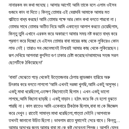
নানারকম বদ কথা শুনেছে। আসার আগেই আমি তাকে বলে এলাম ওইসব
গুজবে কান না দিতে। কিন্তু তোমার এই বেয়াদবি আমাকে আমার মত
পাল্টাতে বাধ্য করছে! আমি তোমার পক্ষে আর কোন কথা বলতে পারবো না।
তোমার সাথে তোমার অতীত নিয়ে আমি একান্তে আলাপ করতে চেয়েছিলাম,
কিন্তু তুমি এখানে এরকম করে অকারণে আমার সময় নষ্ট করতে বাধ্য করে
প্রমাণ করে দিচ্ছো যে এইসব তোমার বাবা মায়ের কাছ থেকে লুকিয়েও কোন
লাভ নেই। তারাও সব জেনেশুনেই নিশ্চয়ই আমার কাছ থেকে লুকিয়েছেন।
রূপ দেখিয়ে আপনারা কুৎসিত গুণ ঢাকার চেষ্টা করেছেন!আমাদের সহজ সরল
ছেলেটিকে ঠকিয়েছেন!’
‘বাবা!’ মেঝেতে পড়ে থেকেই উত্তেজনার ঠেলায় কান্ডজ্ঞান হারিয়ে অরু
চিৎকার করে বলতে লাগলো ‘আমি এখনই দরজা খুলছি,আমি একটু অসুস্থ।
একটু মাথা ধরেছিলো,এতক্ষণ বিছানাতেই ছিলাম। এখন একটু ভালো
লাগছে,আমি বিছানা ছাড়ছি। একটু দাড়ান। হঠাৎ করে কি যে হলো বুঝতে
পারছি না। কাল রাতেও আমি একেবারে ঠিকঠাক ছিলাম,বাবা মা কে জিজ্ঞেস
করে দেখুন। রাতেই সামান্য মাথা ধরেছিলো,পাত্তা দেইনি।আপনাকে
তখনই জানানো উচিত ছিলো। ভাবলাম রাতে ঘুমালেই সেরে যাবে। কিন্তু…
আমার অসুখের জন্য আমার বাবা মা কে কষ্ট দেবেননা প্লিজ। আপনি যেসব