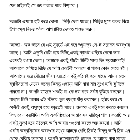
যেন চাইলেই সে জয় করতে পারে বিশ্বকে।
দরজাটা এখনো হাট করে খোলা। সিড়ি দেখা যাচ্ছে। সিড়ির মুখে অরুর বিয়ে
উপলক্ষ্যে নিরুর আঁকা আল্পনাটাও দেখতে পাচ্ছে অরু।
‘আচ্ছা’- অরু জানে যে এই মুহুর্তে এই ঘরে শুধুমাত্র সে-ই সচেতন অবস্থায়
আছে। ‘আমি এক্ষুনি রেডি হয়ে নিচ্ছি,একটু ব্যাগটা গুছিয়ে নেবো আর
এরপরই রওনা দেবো। আমাকে একটু পাঁচটা মিনিট সময় দিন শ্বশুরমশাই!
আপনাকে দেখিয়ে দিচ্ছি যে আমি মোটেই আলসে বা পাগল কোন মেয়ে নই।
আপনাদের ঘরে বৌয়ের জীবন হয়তো একটু কঠিনই হয়ে যাচ্ছে আমার মতন
স্বাধীনচেতা মেয়ের জন্যে কিন্তু এছাড়া আমি বাবা মার মুখে হাসি ফুটাতে
পারবো না। আপনি তাহলে শাশুড়ি মা-কে দয়া করে সবটা বুঝিয়ে বলবেন।
নাহলে তিনি আবার এই ঘটনার ভুল ব্যখ্যা দাঁড় করাবেন। হঠাৎ করে যে
কেউই একটু অসুস্থ হয়ে পড়তেই পারে। ওনাকে একটু মনে করতে বলবেন
কিভাবে একয়টাদিন আমি একনিষ্ঠভাবে আমার সব দায়িত্ব পালন করেছি আর
একটু সুস্থ হয়ে উঠলেই আমি আবার ওগুলো করতে শুরু করবো। আমি
একটা অস্বস্তিকর অবস্থার মধ্যে আটকে গেছি ঠিকই কিন্তু আমি ঠিক এর
থেকে বেরিয়ে আসবো। আপনি ভালোমতোই জানেন যে আমার বাবা মায়ের