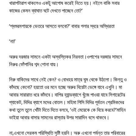
খারাপটারাপ থাকলেও একটু আপোষ করেই নিতে হয়। নইলে বাকি সবার
কাজের কেমন ব্যাঘাত ঘটে দেখতে পাচ্ছেন তো?’
‘শ্বশুরমশায়কে ভেতরে আসতে বলবো?’ বাবার গলার স্বরে অস্থিরতা
‘না!’
অরুর দরজার সামনে একটা অস্বস্তিকর নিরবতা।ওপাশের দরজার সামনে
নিরুর ফোঁপানির শব্দ শোনা যায়।
নিরু বাকিদের সাথে নেই কেন? ও বোধহয় মাত্র ঘুম থেকে উঠলো। কিন্তু ও
কাঁদছে কেনো? হয়তো ওর মনে হচ্ছে অরুর বিয়েটা ভেঙ্গে যাবে এখুনি। মা
আবার সারারাত ধরে কাঁদবে। বাপির হ্যান্ডব্যাগে খুঁজে পাওয়া যাবে সিগারেটের
প্যাকেট, দিদির ব্যাগে মদের বোতল। মহিমা পিসি দিদির পূর্বতন প্রেমিকদের
কথা তুলে তুলে খোঁটা দিতে দিতে বলবে, ‘ওই মেয়েকে কে বিয়ে করবে?’মাহিন
ভাইয়া আবার বাসার সামনের রাস্তার উপর সারাদিন বসে থাকবে।
না,এখনো সেরকম পরিস্থিতি সৃষ্টি হয়নি। অরু এখনো পর্যন্ত তার পরিবারের