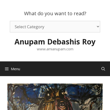
Skip
to
What do you want to read?
content
What
do
you
Anupam Debashis Roy
want
to
www.amianupam.com
read?
Menu