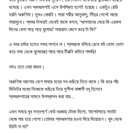
বসেছে। এখন স্বশুরমশাই এসে উপস্থিত হলেই হয়েছে। একটুও রেডি
হয়নি অরুণিমা। মুখও ধোয়নি। সারা শরীর আলুথালু, সিঁদুর লেপ্টে আছে
সারামুখে। শ্বশুর নিশ্চয়ই দেখেই মাকে বলবে, ‘আপনাদের মেয়ে কি এরকম
দিনের বেলা পড়ে পড়ে ঘুমোয়? সারারাত জেগে করে টা কি?’
এ খবর চাউর হতেও সময় লাগবে না। শ্বশুরকে বসিয়ে রেখে বউ ভোস ভোস
করে নাক ডেকে ঘুমোচ্ছে! পায়ে পায়ে টিপ্পনি কাটবে শাশুড়ি!
না!এ হতে দেয়া যায়না।
অরুণিমা আলোর বেগে মাথার মধ্যে সব গুছিয়ে নিতে থাকে। কি করে পাঁচ
মিনিটের মধ্যে নিজেকে গুছিয়ে নিয়ে সুশীলা বাঙ্গালী বধূ হিসেবে
শ্বশুরমশায়ের সামনে উপস্থাপন করা যায়…
এমন সময়ে খুব সন্তপর্ণে কেউ দরজায় টোকা দিলো, ‘মাগো!সাড়ে সাতটা
বেজে পার হয়ে গেলো।তোমার শ্বশুরমশায় রওনা দিয়ে দিয়েছেন। ঘুম থেকে
উঠবি না মা?’