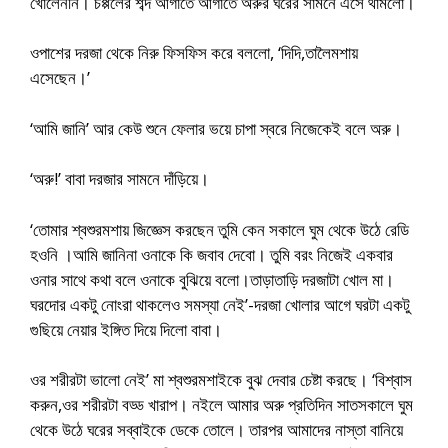
খোলেননি। চপ্পলের শব্দ আগাতে আগাতে অরুর ঘরের সামনে এসে থামলো।
ওপাশের দরজা থেকে নিরু ফিসফিস করে বললো, ‘দিদি,তালৈমশায়
এসেছেন।’
‘আমি জানি’ আর কেউ শুনে ফেলার ভয়ে চাপা স্বরে নিজেকেই বলে অরু।
‘অরু!’ বাবা দরজার সামনে দাঁড়িয়ে।
‘তোমার শ্বশুরমশায় জিজ্ঞেস করছেন তুমি কেন সকালে ঘুম থেকে উঠে রেডি
হওনি ।আমি জানিনা ওনাকে কি জবাব দেবো। তুমি বরং নিজেই একবার
ওনার সাথে কথা বলে ওনাকে বুঝিয়ে বলো।তাড়াতাড়ি দরজাটা খোল মা।
ঘরদোর একটু নোংরা থাকলেও সমস্যা নেই’-দরজা খোলার আগে ঘরটা একটু
গুছিয়ে নেয়ার ইঙ্গিত দিয়ে দিলো বাবা।
ওর শরীরটা ভালো নেই’ মা শ্বশুরমশাইকে বুঝ দেবার চেষ্টা করছে। ‘বিশ্বাস
করুন,ওর শরীরটা বড্ড খারাপ। নইলে আমার অরু প্রতিদিন সাতসকালে ঘুম
থেকে উঠে ঘরের সব্বাইকে ডেকে তোলে। তারপর আমাদের নাস্তা বানিয়ে