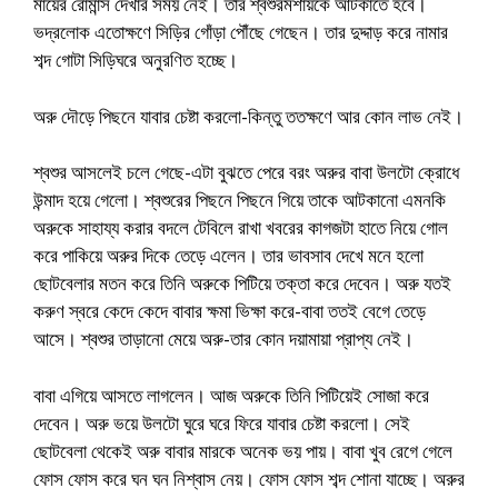
মায়ের রোমান্স দেখার সময় নেই। তার শ্বশুরমশায়কে আটকাতে হবে।
ভদ্রলোক এতোক্ষণে সিড়ির গোঁড়া পৌঁছে গেছেন। তার দুদ্দাড় করে নামার
শব্দ গোটা সিড়িঘরে অনুরণিত হচ্ছে।
অরু দৌড়ে পিছনে যাবার চেষ্টা করলো-কিন্তু ততক্ষণে আর কোন লাভ নেই।
শ্বশুর আসলেই চলে গেছে-এটা বুঝতে পেরে বরং অরুর বাবা উলটো ক্রোধে
উন্মাদ হয়ে গেলো। শ্বশুরের পিছনে পিছনে গিয়ে তাকে আটকানো এমনকি
অরুকে সাহায্য করার বদলে টেবিলে রাখা খবরের কাগজটা হাতে নিয়ে গোল
করে পাকিয়ে অরুর দিকে তেড়ে এলেন। তার ভাবসাব দেখে মনে হলো
ছোটবেলার মতন করে তিনি অরুকে পিটিয়ে তক্তা করে দেবেন। অরু যতই
করুণ স্বরে কেদে কেদে বাবার ক্ষমা ভিক্ষা করে-বাবা ততই বেগে তেড়ে
আসে। শ্বশুর তাড়ানো মেয়ে অরু-তার কোন দয়ামায়া প্রাপ্য নেই।
বাবা এগিয়ে আসতে লাগলেন। আজ অরুকে তিনি পিটিয়েই সোজা করে
দেবেন। অরু ভয়ে উলটো ঘুরে ঘরে ফিরে যাবার চেষ্টা করলো। সেই
ছোটবেলা থেকেই অরু বাবার মারকে অনেক ভয় পায়। বাবা খুব রেগে গেলে
ফোস ফোস করে ঘন ঘন নিশ্বাস নেয়। ফোস ফোস শব্দ শোনা যাচ্ছে। অরুর