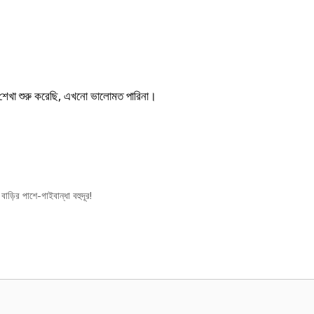
ত্র শেখা শুরু করেছি, এখনো ভালোমত পারিনা।
 পাশে-গাইবান্ধা বহুদূর!