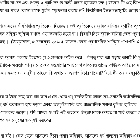
স্থানীয় সাংসদ এবং মৎস্য ও প্রাণিসম্পদ মন্ত্রী জনাম ছায়েদুল হক। তাহলে কি এই বিশ
িযোগের পরেও কেনো তাকে পুলিশ গ্রেফতার করছে না? ক্রিমিনাল ইনভলভমেন্টের জন্যে
রশাসনের শীর্ষ পর্যায়ে প্রতিবেদন দিয়েছে। ওই প্রতিবেদনে ব্রাহ্মণবাড়িয়ার স্থানীয় প্
সন সক্রিয় ভূমিকা রাখলে এত ক্ষয়ক্ষতি হতো না। বিষয়টি নিয়ে ব্রাহ্মণবাড়িয়া জেলা প্র
েছে।’ (ইত্তেফাক, ৫ নভেম্বর ২০১৬). তাহলে কেনো প্রশাসনিক শাস্তির পাশাপাশি এ
া তারা প্রমাণ করেছে ইতোমধ্যে ৩৩জনকে আটক করে। কিন্তু যারা ধরা পড়ছে তারাই কি 
 রাজনৈতিক ক্ষমতাসম্পন্ন নেতাদের সংযোগের অভিযোগ থাকলেও তাদের কাউকে আইনের সম্
কজন ক্ষমতাবান মন্ত্রী। তাহলে কি এখানেও জনগণ বিচার পাবেনা? বিচারহীনতার সংস্কৃত
িয়ে যা ইচ্ছা তাই করা যায় আর এখান থেকে শুধু রাজনৈতিক ফায়দা নয়-সরাসরি অর্থনৈতি
ধর্ম অবমাননা হয়ে পড়বে একটা দুষ্কৃতিকর্মের আর রাজনৈতিক ক্ষমতা বৃদ্ধির হাতিয়ার 
ষের লোকদের জন্যে। যদি আমরা এখনই এই ভয়ংকর চিন্তাধারাকে রুখতে না পারি তাহলে 
েশের সব মানুষের জন্যেই ভয়ংকর।
না যাই। কেউ যেনো আমাদের বিচার পাবার অধিকার, আমাদের ধর্ম পালনের অধিকার এবং 