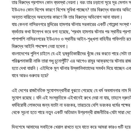
তার বিরুদ্ধে প্রশাসন কোন ব্যবস্থা নেয়না। বরং তার চড়ানো সূরে সূর মেলান 
ইউএনও কোন বিশেষ কারণে বিশেষ সুবিধা পাচ্ছেন? তার বিরুদ্ধে বারংবার অভ
অন্তত দায়িত্বে অবহেলার কারণে কি তার বিরুদ্ধে অভিযোগ আনা যায়না।
যায় কেননা নাসিরনগরে মন্দিরের হামলার ঘটনায় সরকারের একটি গোয়েন্দা সংস্থা প্
ব্যর্থতার কথা উল্লেখ করে বলা হয়েছে, ‘প্রথম হামলার ঘটনার পর স্থানীয় প্রশা
পাশাপাশি নাসিরনগরের ইউএনও ও স্থানীয় আইন-শৃঙ্খলা বাহিনীর গাফিলতি রয়
বিরুদ্ধে আইনি পদক্ষেপ নেয়া হবেনা।
বাংলাদেশের পুলিশ চাইলে যে এই দুষ্কৃতিকারীদের খুঁজে বের করতে পারে সেট
পরিকল্পনাকারী নাকি তারা শুধু চুনোপুঁটি? এর আগেও রামুর আক্রমণের ঘটনায়
হতে দেখা যায়নি। এইদিকে মূল ঘটনার উস্কানিদাতাদের সমর্থন দিয়ে যাচ্ছেন এ
যাবে আরও গুরুতর হয়ে?
এই দেশের রাজনৈতিক সুযোগসন্ধানীরা বুঝতে পেরেছে যে ধর্ম অবমাননার নাম দ
সুযোগ রয়েছে। যদি এই সংস্কৃতিকে এইখানেই রুখে দেয়া না যায়, তাহলে দ্রুতই 
ধর্মবিরোধী লোকদের জন্য যতটা না ভয়ংকর, তারচেয়ে বেশি ভয়ংকর ধর্মের পক্
থেকে সূচনা হতে পারে নতুন একটি অতিডান উগ্রপন্থী রাজনীতির-যেটা সারা দ
দিনশেষে আমাদের সবাইকে খেয়াল রাখতে হবে যাতে করে আমরা কারও গুটি হয়ে 