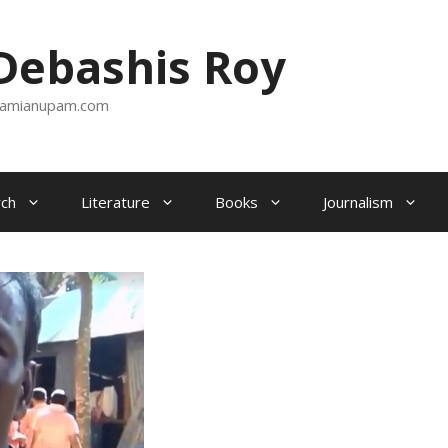
ebashis Roy
amianupam.com
ch
Literature
Books
Journalism