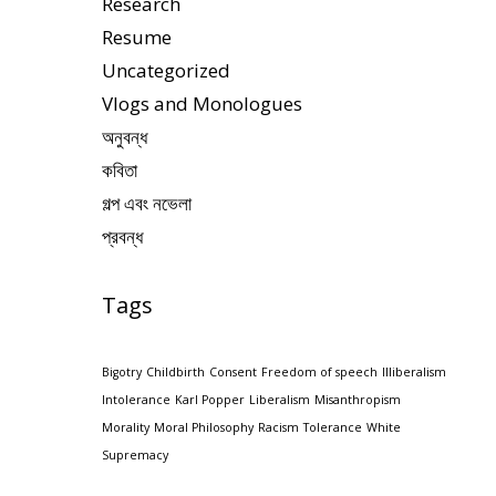
Research
Resume
Uncategorized
Vlogs and Monologues
অনুবন্ধ
কবিতা
গল্প এবং নভেলা
প্রবন্ধ
Tags
Bigotry
Childbirth
Consent
Freedom of speech
Illiberalism
Intolerance
Karl Popper
Liberalism
Misanthropism
Morality
Moral Philosophy
Racism
Tolerance
White
Supremacy